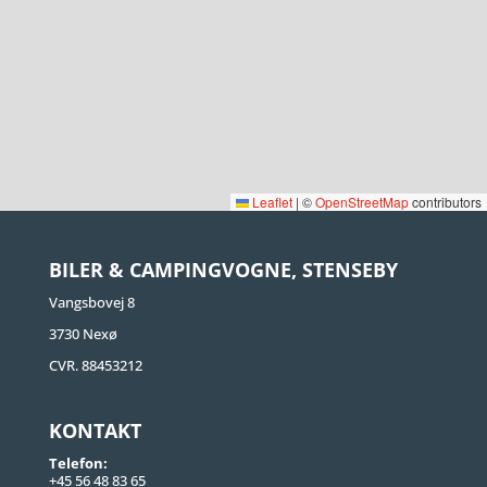
Leaflet
|
©
OpenStreetMap
contributors
BILER & CAMPINGVOGNE, STENSEBY
Vangsbovej 8
3730 Nexø
CVR. 88453212
KONTAKT
Telefon:
+45 56 48 83 65