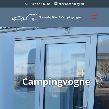
+45 56 48 83 65
biler@stenseby.dk
Campingvogne